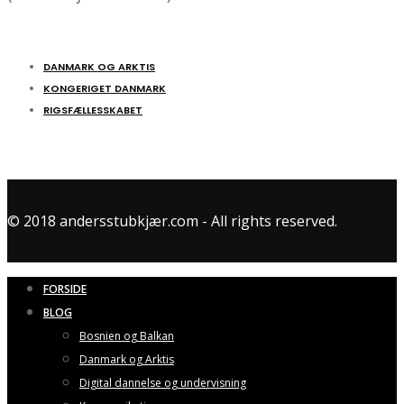
DANMARK OG ARKTIS
KONGERIGET DANMARK
RIGSFÆLLESSKABET
© 2018 andersstubkjær.com - All rights reserved.
FORSIDE
BLOG
Bosnien og Balkan
Danmark og Arktis
Digital dannelse og undervisning