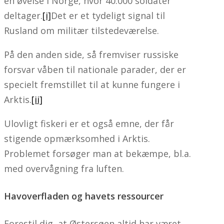
en øvelse i Norge, hvor 40.000 soldater
deltager.
[i]
Det er et tydeligt signal til
Rusland om militær tilstedeværelse.
På den anden side, så fremviser russiske
forsvar våben til nationale parader, der er
specielt fremstillet til at kunne fungere i
Arktis.
[ii]
Ulovligt fiskeri er et også emne, der får
stigende opmærksomhed i Arktis.
Problemet forsøger man at bekæmpe, bl.a.
med overvågning fra luften.
Havoverfladen og havets ressourcer
Forestil dig, at Østersøen altid har været