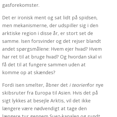
gasforekomster.
Det er ironisk ment og sat lidt på spidsen,
men mekanismerne, der udspiller sig i den
arktiske region i disse år, er stort set de
samme. Isen forsvinder og det rejser blandt
andet spørgsmålene: Hvem ejer hvad? Hvem
har ret til at bruge hvad? Og hvordan skal vi
få det til at fungere sammen uden at
komme op at skændes?
Fordi isen smelter, åbner det
i teorien
for nye
skibsruter fra Europa til Asien. Hvis det på
sigt lykkes at besejle Arktis, vil det ikke
længere være nødvendigt at tage den
længere tur gennem Suez-kanalen og rundt