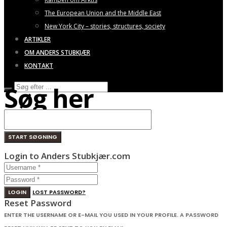
The European Union and the Middle East
New York City – stories, structures, society
ARTIKLER
OM ANDERS STUBKJÆR
KONTAKT
Søg her
Login to Anders Stubkjær.com
LOGIN
LOST PASSWORD?
Reset Password
ENTER THE USERNAME OR E-MAIL YOU USED IN YOUR PROFILE. A PASSWORD