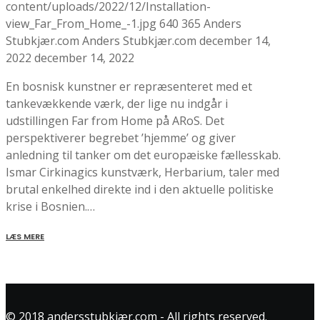
content/uploads/2022/12/Installation-
view_Far_From_Home_-1.jpg
640
365
Anders
Stubkjær.com
Anders Stubkjær.com
december 14,
2022
december 14, 2022
En bosnisk kunstner er repræsenteret med et
tankevækkende værk, der lige nu indgår i
udstillingen Far from Home på ARoS. Det
perspektiverer begrebet ’hjemme’ og giver
anledning til tanker om det europæiske fællesskab.
Ismar Cirkinagics kunstværk, Herbarium, taler med
brutal enkelhed direkte ind i den aktuelle politiske
krise i Bosnien.…
LÆS MERE
© 2018 andersstubkjær.com - All rights reserved.