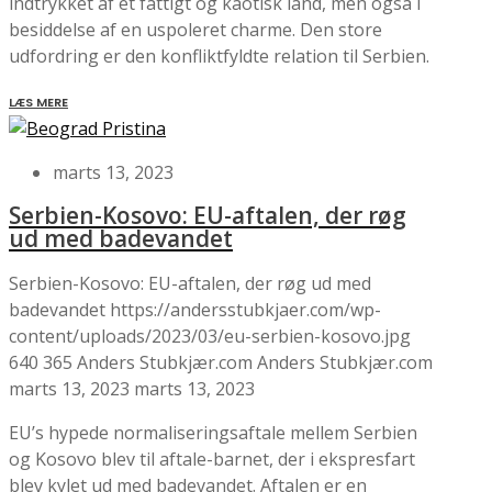
indtrykket af et fattigt og kaotisk land, men også i
besiddelse af en uspoleret charme. Den store
udfordring er den konfliktfyldte relation til Serbien.
LÆS MERE
marts 13, 2023
Serbien-Kosovo: EU-aftalen, der røg
ud med badevandet
Serbien-Kosovo: EU-aftalen, der røg ud med
badevandet
https://andersstubkjaer.com/wp-
content/uploads/2023/03/eu-serbien-kosovo.jpg
640
365
Anders Stubkjær.com
Anders Stubkjær.com
marts 13, 2023
marts 13, 2023
EU’s hypede normaliseringsaftale mellem Serbien
og Kosovo blev til aftale-barnet, der i ekspresfart
blev kylet ud med badevandet. Aftalen er en