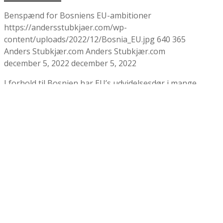
Benspænd for Bosniens EU-ambitioner
https://andersstubkjaer.com/wp-
content/uploads/2022/12/Bosnia_EU.jpg
640
365
Anders Stubkjær.com
Anders Stubkjær.com
december 5, 2022
december 5, 2022
I forhold til Bosnien har EU’s udvidelsesdør i mange
år været mere eller mindre smækket i. Set fra
Sarajevo ligger en eventuel EU-udvidelse langt ude
i fremtiden. Der er stor risiko for, at Bosnien ser
ind i en fremtid med mere “konfliktfyldt stabilitet”.
Konflikterne kan tage overhånd og splitte
Bosnien…
LÆS MERE