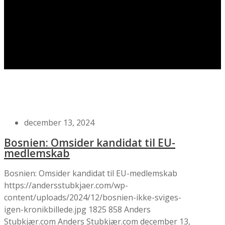
december 13, 2024
Bosnien: Omsider kandidat til EU-
medlemskab
Bosnien: Omsider kandidat til EU-medlemskab
https://andersstubkjaer.com/wp-
content/uploads/2024/12/bosnien-ikke-sviges-
igen-kronikbillede.jpg
1825
858
Anders
Stubkjær.com
Anders Stubkjær.com
december 13,